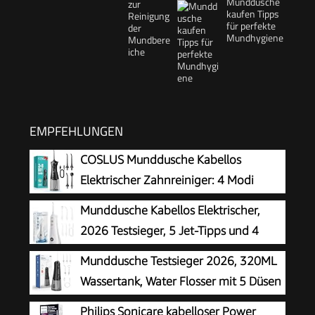
Munddusche
kaufen Tipps
für perfekte
Mundhygiene
EMPFEHLUNGEN
COSLUS Munddusche Kabellos
Elektrischer Zahnreiniger: 4 Modi
Mundduschen Kabellos 300ml
Munddusche Kabellos Elektrischer,
Wassertank Munddusche Schnellladung für 30
2026 Testsieger, 5 Jet-Tipps und 4
Tage Akkulaufzeit Zahnzwischenraumreiniger
Modi, Smart-Display, Zahnpflege und
Munddusche Testsieger 2026, 320ML
Zahnreinigung Zwischenräume, Mundpflege,
Wassertank, Water Flosser mit 5 Düsen
Großer Tank, IPX7 Wasserdicht, für Hause und
und 4 Modi, IPX7 Wasserdicht,USB-C-
Philips Sonicare kabelloser Power
Reisen