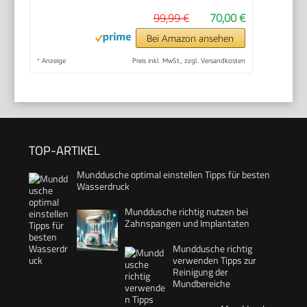
99,99 €
70,00 €
Bei Amazon ansehen
*
Anzeige
Preis inkl. MwSt., zzgl. Versandkosten
TOP-ARTIKEL
Munddusche optimal einstellen Tipps für besten
Wasserdruck
Munddusche richtig nutzen bei
Zahnspangen und Implantaten
Munddusche richtig
verwenden Tipps zur
Reinigung der
Mundbereiche