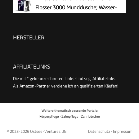
Ladung, Oral Irrigator für Oral Health
Flosser 3000 Munddusche; Wasser-
Enthusiasten Tägliche und Reisen(Schwarz)
Flosser für Zähne, Zahnfleisch und
Zahnpflege, weiß (Modell HX3826/31)
HERSTELLER
AFFILIATELINKS
Die mit * gekennzeichneten Links sind sog. Affiliatelinks.
Als Amazon-Partner verdiene ich an qualifizierten Käufen!
Weitere thematisch passende Portale:
Körperpflege
·
Zahnpflege
·
Zahnbürsten
© 2023-2026
Ostsee-Ventures UG
Datenschutz
·
Impressum