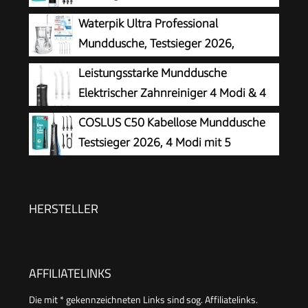
Waterpik Ultra Professional
Munddusche, Testsieger 2026,
Precision Pulse Technology, TÜV
Leistungsstarke Munddusche
Siegel, bis zu 99,9 Prozent Plaque Entfernung,
Elektrischer Zahnreiniger 4 Modi & 4
6x Aufsätze, 10x individuelle Modi, integrierter
Düsen Kabellose Munddusche IPX7
COSLUS C50 Kabellose Munddusche
Timer, weiß
Wasserdicht
Testsieger 2026, 4 Modi mit 5
Intensitäten
HERSTELLER
AFFILIATELINKS
Die mit * gekennzeichneten Links sind sog. Affiliatelinks.