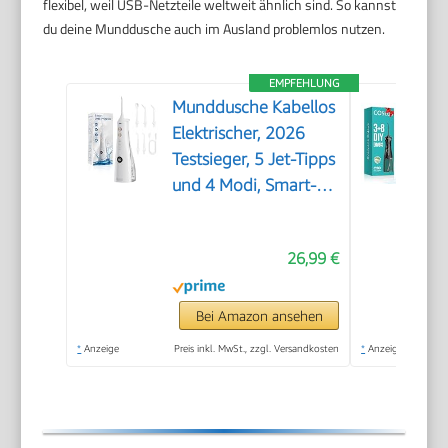
flexibel, weil USB-Netzteile weltweit ähnlich sind. So kannst
du deine Munddusche auch im Ausland problemlos nutzen.
EMPFEHLUNG
Munddusche Kabellos
Elektrischer, 2026
Testsieger, 5 Jet-Tipps
und 4 Modi, Smart-
Display, Zahnpflege
und Zahnreinigung
26,99 €
Zwischenräume,
Mundpflege, Großer
Tank, IPX7
Bei Amazon ansehen
Wasserdicht, für
*
Anzeige
Preis inkl. MwSt., zzgl. Versandkosten
*
Anzeige
Hause und Reisen