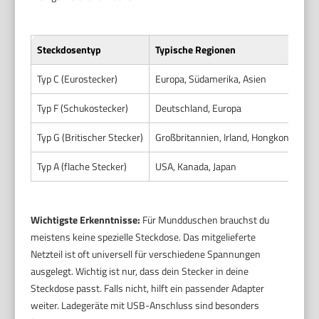
Steckdosentyp
Typische Regionen
Be
Typ C (Eurostecker)
Europa, Südamerika, Asien
Ke
Typ F (Schukostecker)
Deutschland, Europa
Ke
Typ G (Britischer Stecker)
Großbritannien, Irland, Hongkong
Ad
Typ A (flache Stecker)
USA, Kanada, Japan
Ad
Wichtigste Erkenntnisse:
Für Mundduschen brauchst du
meistens keine spezielle Steckdose. Das mitgelieferte
Netzteil ist oft universell für verschiedene Spannungen
ausgelegt. Wichtig ist nur, dass dein Stecker in deine
Steckdose passt. Falls nicht, hilft ein passender Adapter
weiter. Ladegeräte mit USB-Anschluss sind besonders