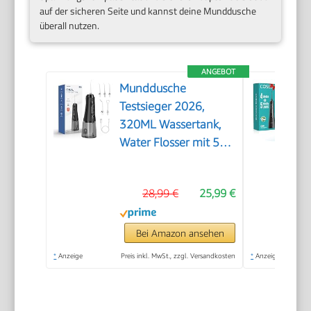
auf der sicheren Seite und kannst deine Munddusche
überall nutzen.
ANGEBOT
Munddusche
Testsieger 2026,
320ML Wassertank,
Water Flosser mit 5
Düsen und 4 Modi,
IPX7
28,99 €
25,99 €
Wasserdicht,USB-C-
Ladung, Oral Irrigator
für Oral Health
Bei Amazon ansehen
Enthusiasten Tägliche
*
Anzeige
Preis inkl. MwSt., zzgl. Versandkosten
*
Anzeige
und Reisen(Schwarz)