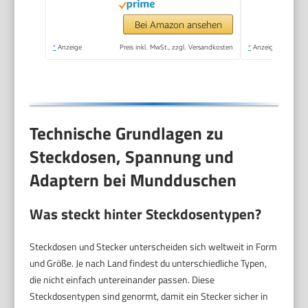
Ladung, Oral Irrigator
für Oral Health
Bei Amazon ansehen
Enthusiasten Tägliche
*
Anzeige
Preis inkl. MwSt., zzgl. Versandkosten
*
Anzeige
und Reisen(Schwarz)
Technische Grundlagen zu
Steckdosen, Spannung und
Adaptern bei Mundduschen
Was steckt hinter Steckdosentypen?
Steckdosen und Stecker unterscheiden sich weltweit in Form
und Größe. Je nach Land findest du unterschiedliche Typen,
die nicht einfach untereinander passen. Diese
Steckdosentypen sind genormt, damit ein Stecker sicher in