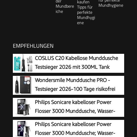
Mundhygiene
EMPFEHLUNGEN
COSLUS C20 Kabellose Munddusche
Testsieger 2026 mit 300ML Tank
Wondersmile Munddusche PRO -
Testsieger 2026-100 Tage risikofrei
testen -SmoothFlow-Technologie für
Philips Sonicare kabelloser Power
optimale Zahn- & Zahnfleischpflege - 5 Modi -
Flosser 3000 Munddusche, Wasser-
PowerAkku 30 Tagen Laufzeit
Flosser für Zähne, Zahnfleisch und
Philips Sonicare kabelloser Power
Zahnpflege, in schwarz (Modell HX3826/33)
Flosser 3000 Munddusche; Wasser-