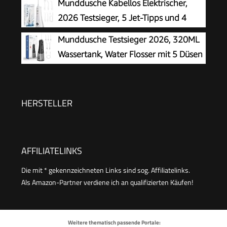
Munddusche Kabellos Elektrischer,
Siegel, bis zu 99,9 Prozent Plaque Entfernung,
2026 Testsieger, 5 Jet-Tipps und 4
6x Aufsätze, 10x individuelle Modi, integrierter
Modi, Smart-Display, Zahnpflege und
Munddusche Testsieger 2026, 320ML
Timer, weiß
Zahnreinigung Zwischenräume, Mundpflege,
Wassertank, Water Flosser mit 5 Düsen
Großer Tank, IPX7 Wasserdicht, für Hause und
und 4 Modi, IPX7 Wasserdicht,USB-C-
Reisen
Ladung, Oral Irrigator für Oral Health
Enthusiasten Tägliche und Reisen(Schwarz)
HERSTELLER
AFFILIATELINKS
Die mit * gekennzeichneten Links sind sog. Affiliatelinks.
Als Amazon-Partner verdiene ich an qualifizierten Käufen!
Weitere thematisch passende Portale: