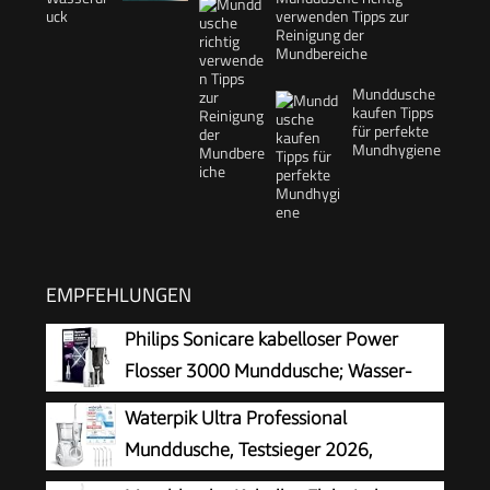
verwenden Tipps zur
Reinigung der
Mundbereiche
Munddusche
kaufen Tipps
für perfekte
Mundhygiene
EMPFEHLUNGEN
Philips Sonicare kabelloser Power
Flosser 3000 Munddusche; Wasser-
Flosser für Zähne, Zahnfleisch und
Waterpik Ultra Professional
Zahnpflege, weiß (Modell HX3826/31)
Munddusche, Testsieger 2026,
Precision Pulse Technology, TÜV