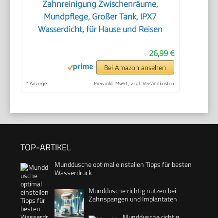
Zahnreinigung Zwischenräume,
Mundpflege, Großer Tank, IPX7
Wasserdicht, für Hause und Reisen
26,99 €
Bei Amazon ansehen
*
Anzeige
Preis inkl. MwSt., zzgl. Versandkosten
TOP-ARTIKEL
Munddusche optimal einstellen Tipps für besten
Wasserdruck
Munddusche richtig nutzen bei
Zahnspangen und Implantaten
Munddusche richtig