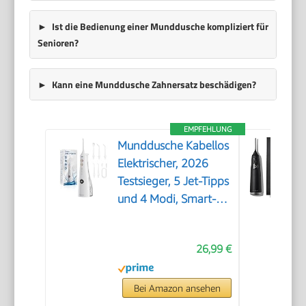
Ist die Bedienung einer Munddusche kompliziert für
Senioren?
Kann eine Munddusche Zahnersatz beschädigen?
EMPFEHLUNG
Munddusche Kabellos
Elektrischer, 2026
Testsieger, 5 Jet-Tipps
und 4 Modi, Smart-
Display, Zahnpflege
und Zahnreinigung
26,99 €
Zwischenräume,
Mundpflege, Großer
Tank, IPX7
Bei Amazon ansehen
Wasserdicht, für