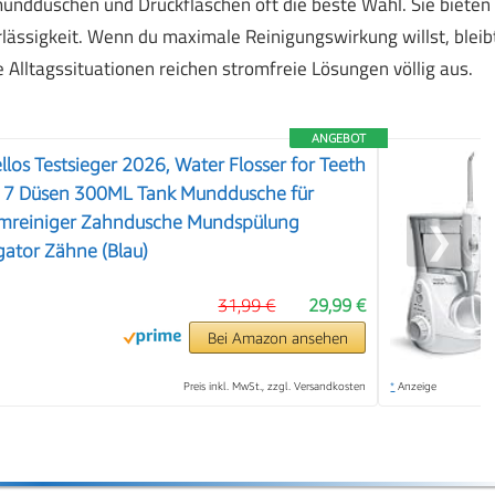
undduschen und Druckflaschen oft die beste Wahl. Sie bieten
lässigkeit. Wenn du maximale Reinigungswirkung willst, bleib
 Alltagssituationen reichen stromfreie Lösungen völlig aus.
ANGEBOT
os Testsieger 2026, Water Flosser for Teeth
n 7 Düsen 300ML Tank Munddusche für
mreiniger Zahndusche Mundspülung
❯
igator Zähne (Blau)
31,99 €
29,99 €
Bei Amazon ansehen
Preis inkl. MwSt., zzgl. Versandkosten
*
Anzeige