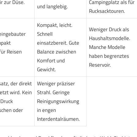
r zur Düse.
Campingplatz als für
und langlebig.
Rucksacktouren.
Kompakt, leicht.
Weniger Druck als
 eingebauter
Schnell
Haushaltsmodelle.
mpakt
einsatzbereit. Gute
Manche Modelle
für Reisen
Balance zwischen
haben begrenztes
Komfort und
Reservoir.
Gewicht.
tz, der direkt
Weniger präziser
etzt wird. Kein
Strahl. Geringe
Druck
Reinigungswirkung
schen oder
in engen
Interdentalräumen.