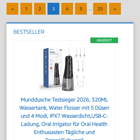
Seitennummerierung
Vorherige
Nächste
«
1
2
3
4
5
…
23
»
der
Beiträge
Beiträge
Beiträge
BESTSELLER
ANGEBOT
Munddusche Testsieger 2026, 320ML
Wassertank, Water Flosser mit 5 Düsen
und 4 Modi, IPX7 Wasserdicht,USB-C-
Ladung, Oral Irrigator für Oral Health
Enthusiasten Tägliche und