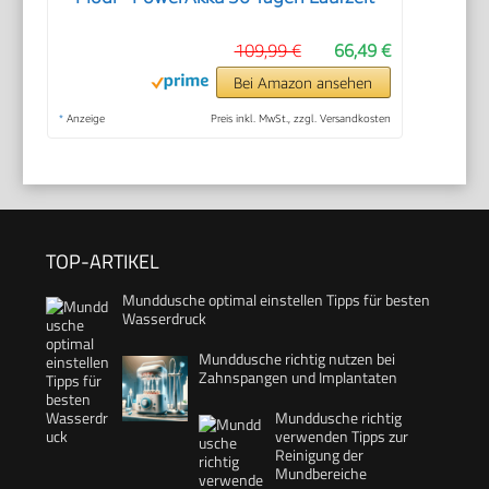
109,99 €
66,49 €
Bei Amazon ansehen
*
Anzeige
Preis inkl. MwSt., zzgl. Versandkosten
TOP-ARTIKEL
Munddusche optimal einstellen Tipps für besten
Wasserdruck
Munddusche richtig nutzen bei
Zahnspangen und Implantaten
Munddusche richtig
verwenden Tipps zur
Reinigung der
Mundbereiche