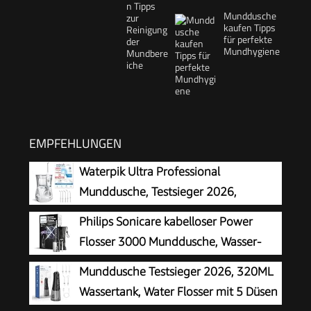
Munddusche
kaufen Tipps
für perfekte
Mundhygiene
EMPFEHLUNGEN
Waterpik Ultra Professional
Munddusche, Testsieger 2026,
Precision Pulse Technology, TÜV
Philips Sonicare kabelloser Power
Siegel, bis zu 99,9 Prozent Plaque Entfernung,
Flosser 3000 Munddusche, Wasser-
6x Aufsätze, 10x individuelle Modi, integrierter
Flosser für Zähne, Zahnfleisch und
Munddusche Testsieger 2026, 320ML
Timer, weiß
Zahnpflege, in schwarz (Modell HX3826/33)
Wassertank, Water Flosser mit 5 Düsen