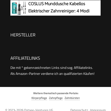
und 4 Modi, IPX7 Wasserdicht,USB-C-
COSLUS Munddusche Kabellos
Ladung, Oral Irrigator für Oral Health
Elektrischer Zahnreiniger: 4 Modi
Enthusiasten Tägliche und Reisen(Schwarz)
Mundduschen Kabellos 300ml
Wassertank Munddusche Schnellladung für 30
Tage Akkulaufzeit Zahnzwischenraumreiniger
HERSTELLER
AFFILIATELINKS
Die mit * gekennzeichneten Links sind sog. Affiliatelinks.
Als Amazon-Partner verdiene ich an qualifizierten Käufen!
Weitere thematisch passende Portale:
Körperpflege
·
Zahnpflege
·
Zahnbürsten
© 2023-2026
Ostsee-Ventures UG
Datenschutz
·
Impressum