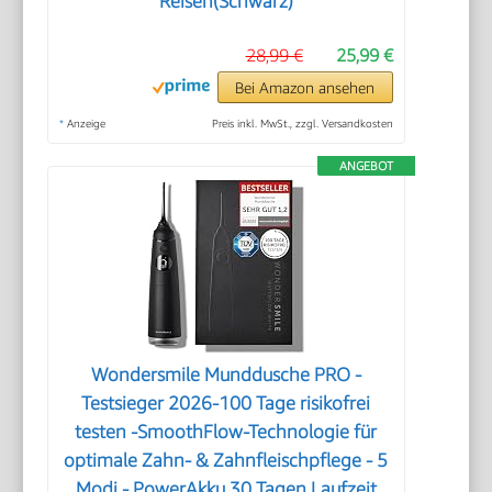
Reisen(Schwarz)
28,99 €
25,99 €
Bei Amazon ansehen
*
Anzeige
Preis inkl. MwSt., zzgl. Versandkosten
ANGEBOT
Wondersmile Munddusche PRO -
Testsieger 2026-100 Tage risikofrei
testen -SmoothFlow-Technologie für
optimale Zahn- & Zahnfleischpflege - 5
Modi - PowerAkku 30 Tagen Laufzeit