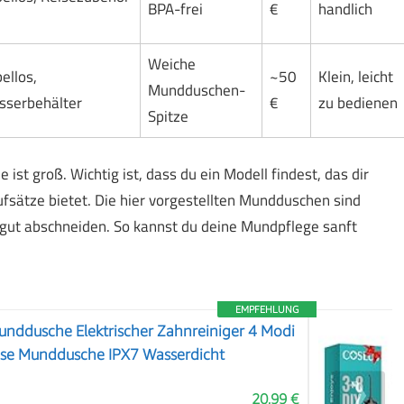
BPA-frei
€
handlich
Weiche
ellos,
~50
Klein, leicht
Mundduschen-
serbehälter
€
zu bedienen
Spitze
st groß. Wichtig ist, dass du ein Modell findest, das dir
fsätze bietet. Die hier vorgestellten Mundduschen sind
 gut abschneiden. So kannst du deine Mundpflege sanft
EMPFEHLUNG
unddusche Elektrischer Zahnreiniger 4 Modi
ose Munddusche IPX7 Wasserdicht
❯
20,99 €