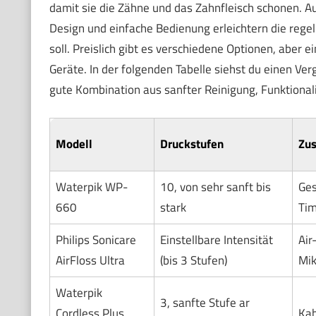
damit sie die Zähne und das Zahnfleisch schonen. 
Design und einfache Bedienung erleichtern die re
soll. Preislich gibt es verschiedene Optionen, aber 
Geräte. In der folgenden Tabelle siehst du einen Ve
gute Kombination aus sanfter Reinigung, Funktionali
Modell
Druckstufen
Zus
Waterpik WP-
10, von sehr sanft bis
Ges
660
stark
Tim
Philips Sonicare
Einstellbare Intensität
Air
AirFloss Ultra
(bis 3 Stufen)
Mik
Waterpik
3, sanfte Stufe ar
Cordless Plus
Kab