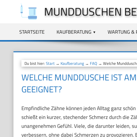
Zum
MUNDDUSCHEN BE
Inhalt
springen
STARTSEITE
KAUFBERATUNG
WARTUNG & 
Du bist hier:
Start
→
Kaufberatung
→
FAQ
→ Welche Munddusche i
WELCHE MUNDDUSCHE IST AM 
GEEIGNET?
Empfindliche Zähne können jeden Alltag ganz schö
schießt ein kurzer, stechender Schmerz durch die Zä
unangenehmen Gefühl. Viele, die darunter leiden, s
verbessern, ohne dabei Schmerzen zu provozieren. E