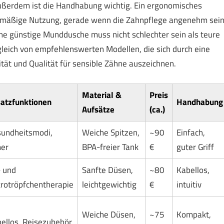
Außerdem ist die Handhabung wichtig. Ein ergonomisches
gelmäßige Nutzung, gerade wenn die Zahnpflege angenehm sei
eine günstige Munddusche muss nicht schlechter sein als teure
rgleich von empfehlenswerten Modellen, die sich durch eine
tät und Qualität für sensible Zähne auszeichnen.
Material &
Preis
atzfunktionen
Handhabung
Aufsätze
(ca.)
undheitsmodi,
Weiche Spitzen,
~90
Einfach,
er
BPA-freier Tank
€
guter Griff
- und
Sanfte Düsen,
~80
Kabellos,
rotröpfchentherapie
leichtgewichtig
€
intuitiv
Weiche Düsen,
~75
Kompakt,
ellos, Reisezubehör