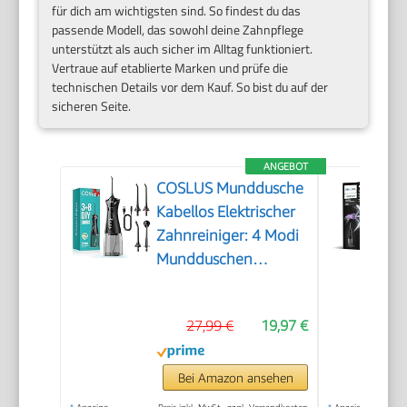
für dich am wichtigsten sind. So findest du das
passende Modell, das sowohl deine Zahnpflege
unterstützt als auch sicher im Alltag funktioniert.
Vertraue auf etablierte Marken und prüfe die
technischen Details vor dem Kauf. So bist du auf der
sicheren Seite.
ANGEBOT
COSLUS Munddusche
Kabellos Elektrischer
Zahnreiniger: 4 Modi
Mundduschen
Kabellos 300ml
Wassertank
27,99 €
19,97 €
Munddusche
Schnellladung für 30
Tage Akkulaufzeit
Bei Amazon ansehen
Zahnzwischenraumreiniger