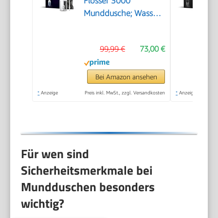
Flosser 3000
Munddusche; Wasser-
Flosser für Zähne,
Zahnfleisch und
99,99 €
73,00 €
Zahnpflege, weiß
(Modell HX3826/31)
Bei Amazon ansehen
*
Anzeige
Preis inkl. MwSt., zzgl. Versandkosten
*
Anzeige
Für wen sind
Sicherheitsmerkmale bei
Mundduschen besonders
wichtig?