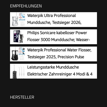
EMPFEHLUNGEN
Waterpik Ultra Professional
Munddusche, Testsieger 2026,
Precision Pulse Technology, TÜV
Philips Sonicare kabelloser Power
Siegel, bis zu 99,9 Prozent Plaque Entfernung,
Flosser 3000 Munddusche; Wasser-
6x Aufsätze, 10x individuelle Modi, integrierter
Flosser für Zähne, Zahnfleisch und
Waterpik Professional Water Flosser,
Timer, weiß
Zahnpflege, weiß (Modell HX3826/31)
Testsieger 2025, Precision Pulse
Technology, TÜV Siegel, bis zu 99,9
Leistungsstarke Munddusche
Prozent Plaque Entfernung, 6x Aufsätze, 10x
Elektrischer Zahnreiniger 4 Modi & 4
individuelle Modi, integrierter Timer, Schwarz
Düsen Kabellose Munddusche IPX7
Wasserdicht
HERSTELLER