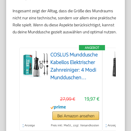
Insgesamt zeigt der Alltag, dass die Größe des Mundraums
nicht nur eine technische, sondern vor allem eine praktische
Rolle spielt. Wenn du diese Aspekte berücksichtigst, kannst
du deine Munddusche gezielt auswählen und optimal nutzen.
ANGEBOT
COSLUS Munddusche
Kabellos Elektrischer
Zahnreiniger: 4 Modi
Mundduschen
Kabellos 300ml
Wassertank
27,99 €
19,97 €
Munddusche
Schnellladung für 30
Tage Akkulaufzeit
Bei Amazon ansehen
Zahnzwischenraumreiniger
*
Anzeige
Preis inkl. MwSt., zzgl. Versandkosten
*
Anzeige