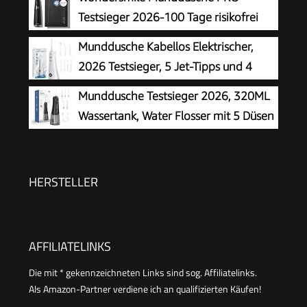
Zahnpflege, weiß (Modell HX3826/31)
Testsieger 2026-100 Tage risikofrei
testen -SmoothFlow-Technologie für
Munddusche Kabellos Elektrischer,
optimale Zahn- & Zahnfleischpflege - 5 Modi -
2026 Testsieger, 5 Jet-Tipps und 4
PowerAkku 30 Tagen Laufzeit
Modi, Smart-Display, Zahnpflege und
Munddusche Testsieger 2026, 320ML
Zahnreinigung Zwischenräume, Mundpflege,
Wassertank, Water Flosser mit 5 Düsen
Großer Tank, IPX7 Wasserdicht, für Hause und
und 4 Modi, IPX7 Wasserdicht,USB-C-
Reisen
Ladung, Oral Irrigator für Oral Health
Enthusiasten Tägliche und Reisen(Schwarz)
HERSTELLER
AFFILIATELINKS
Die mit * gekennzeichneten Links sind sog. Affiliatelinks.
Als Amazon-Partner verdiene ich an qualifizierten Käufen!