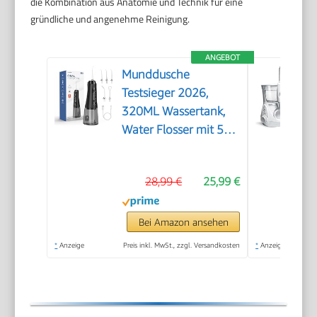
die Kombination aus Anatomie und Technik für eine
gründliche und angenehme Reinigung.
ANGEBOT
Munddusche
Testsieger 2026,
320ML Wassertank,
Water Flosser mit 5
Düsen und 4 Modi,
IPX7
28,99 €
25,99 €
Wasserdicht,USB-C-
Ladung, Oral Irrigator
für Oral Health
Bei Amazon ansehen
Enthusiasten Tägliche
*
Anzeige
Preis inkl. MwSt., zzgl. Versandkosten
*
Anzeige
und Reisen(Schwarz)