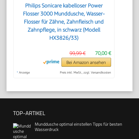
Philips Sonicare kabelloser Power
Flosser 3000 Munddusche, Wasser-
Flosser für Zähne, Zahnfleisch und
Zahnpflege, in schwarz (Modell
HX3826/33)
99,99 €
70,00 €
Bei Amazon ansehen
*
Anzeige
Preis inkl. MwSt., zzgl. Versandkosten
TOP-ARTIKEL
Munddusche optimal einstellen Tipps für besten
Wasserdruck