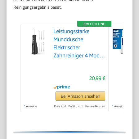
Reinigungsergebnis passt.
EMPFEHLUNG
Leistungsstarke
Munddusche
Elektrischer
Zahnreiniger 4 Modi
& 4 Düsen Kabellose
Munddusche IPX7
20,99 €
Wasserdicht
Bei Amazon ansehen
*
Anzeige
Preis inkl. MwSt., zzgl. Versandkosten
*
Anzeige