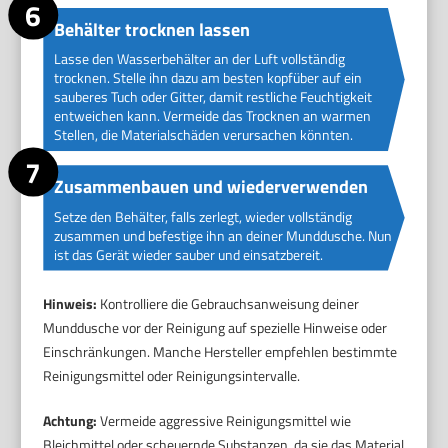
Behälter trocknen lassen
Lasse den Wasserbehälter an der Luft vollständig
trocknen. Stelle ihn dazu am besten kopfüber auf ein
sauberes Tuch oder Gitter, damit restliche Feuchtigkeit
entweichen kann. Vermeide das Trocknen an warmen
Stellen, die Materialschäden verursachen könnten.
Zusammenbauen und wiederverwenden
Setze den Behälter, falls zerlegt, wieder vollständig
zusammen und befestige ihn an deiner Munddusche. Nun
ist das Gerät wieder sauber und einsatzbereit.
Hinweis:
Kontrolliere die Gebrauchsanweisung deiner
Munddusche vor der Reinigung auf spezielle Hinweise oder
Einschränkungen. Manche Hersteller empfehlen bestimmte
Reinigungsmittel oder Reinigungsintervalle.
Achtung:
Vermeide aggressive Reinigungsmittel wie
Bleichmittel oder scheuernde Substanzen, da sie das Material