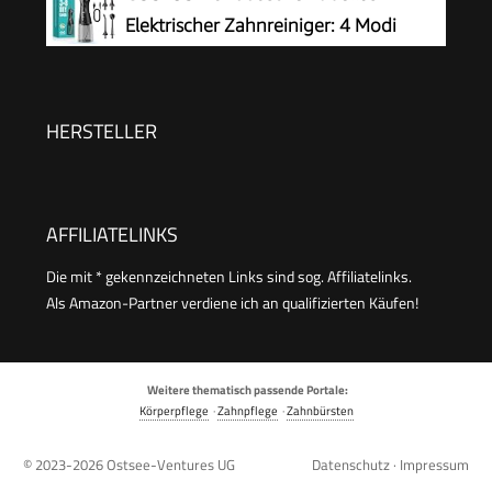
Ladung, Oral Irrigator für Oral Health
Elektrischer Zahnreiniger: 4 Modi
Enthusiasten Tägliche und Reisen(Schwarz)
Mundduschen Kabellos 300ml
Wassertank Munddusche Schnellladung für 30
Tage Akkulaufzeit Zahnzwischenraumreiniger
HERSTELLER
AFFILIATELINKS
Die mit * gekennzeichneten Links sind sog. Affiliatelinks.
Als Amazon-Partner verdiene ich an qualifizierten Käufen!
Weitere thematisch passende Portale:
Körperpflege
·
Zahnpflege
·
Zahnbürsten
© 2023-2026
Ostsee-Ventures UG
Datenschutz
·
Impressum