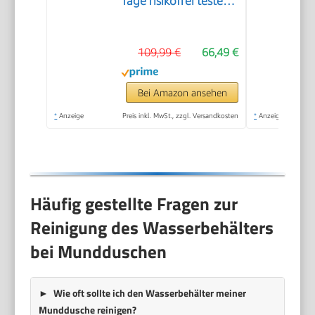
Tage risikofrei testen -
SmoothFlow-
Technologie für
109,99 €
66,49 €
optimale Zahn- &
Zahnfleischpflege - 5
Modi - PowerAkku 30
Bei Amazon ansehen
Tagen Laufzeit
*
Anzeige
Preis inkl. MwSt., zzgl. Versandkosten
*
Anzeige
Häufig gestellte Fragen zur
Reinigung des Wasserbehälters
bei Mundduschen
Wie oft sollte ich den Wasserbehälter meiner
Munddusche reinigen?