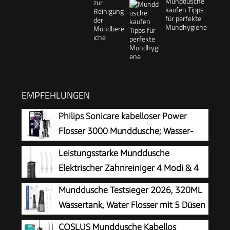
Munddusche
kaufen Tipps
für perfekte
Mundhygiene
EMPFEHLUNGEN
Philips Sonicare kabelloser Power
Flosser 3000 Munddusche; Wasser-
Flosser für Zähne, Zahnfleisch und
Leistungsstarke Munddusche
Zahnpflege, weiß (Modell HX3826/31)
Elektrischer Zahnreiniger 4 Modi & 4
Düsen Kabellose Munddusche IPX7
Munddusche Testsieger 2026, 320ML
Wasserdicht
Wassertank, Water Flosser mit 5 Düsen
und 4 Modi, IPX7 Wasserdicht,USB-C-
COSLUS Munddusche Kabellos