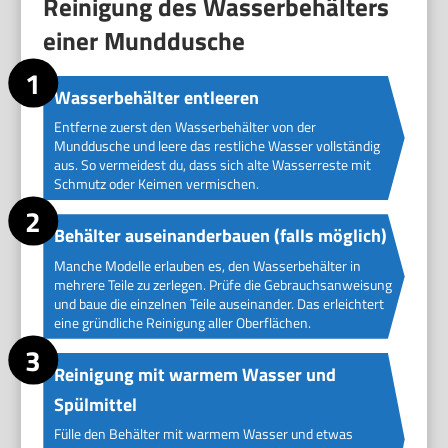
Reinigung des Wasserbehälters
einer Munddusche
Wasserbehälter entleeren
Entferne zuerst den Wasserbehälter von der
Munddusche und leere das restliche Wasser vollständig
aus. So vermeidest du, dass sich alte Wasserreste mit
Schmutz oder Keimen vermischen.
Behälter auseinanderbauen (falls möglich)
Manche Modelle erlauben es, den Wasserbehälter in
mehrere Teile zu zerlegen. Prüfe die Gebrauchsanweisung
und baue die einzelnen Teile auseinander. Das erleichtert
eine gründliche Reinigung aller Oberflächen.
Reinigung mit warmem Wasser und
Spülmittel
Fülle den Behälter mit warmem Wasser und etwas