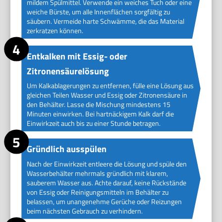
mildem Spülmittel. Verwende ein weiches Tuch oder eine
weiche Bürste, um alle Innenflächen sorgfältig zu
säubern. Vermeide harte Schwämme, die das Material
zerkratzen können.
Entkalken mit Essig- oder
Zitronensäurelösung
Um Kalkablagerungen zu entfernen, fülle eine Lösung aus
gleichen Teilen Wasser und Essig oder Zitronensäure in
den Behälter. Lasse die Mischung mindestens 15
Minuten einwirken. Bei hartnäckigem Kalk darf die
Einwirkzeit auch bis zu einer Stunde betragen.
Gründlich ausspülen
Nach der Einwirkzeit entleere die Lösung und spüle den
Wasserbehälter mehrmals gründlich mit klarem,
sauberem Wasser aus. Achte darauf, keine Rückstände
von Essig oder Reinigungsmitteln im Behälter zu
belassen, um unangenehme Gerüche oder Reizungen
beim nächsten Gebrauch zu verhindern.