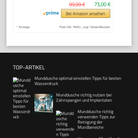
99,99 €
73,00 €
Bei Amazon ansehen
*
Anzeige
Preis inkl. MwSt., zzgl. Versandkosten
TOP-ARTIKEL
Munddusche optimal einstellen Tipps für besten
Wasserdruck
Munddusche richtig nutzen bei
Zahnspangen und Implantaten
Munddusche richtig
verwenden Tipps zur
Reinigung der
Mundbereiche