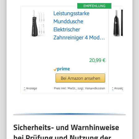
EMPFEHLUNG
Leistungsstarke
Munddusche
Elektrischer
Zahnreiniger 4 Modi
& 4 Düsen Kabellose
Munddusche IPX7
20,99 €
Wasserdicht
Bei Amazon ansehen
*
Anzeige
Preis inkl. MwSt., zzgl. Versandkosten
*
Anzeige
Sicherheits- und Warnhinweise
bei Prüfung und Nutzung der