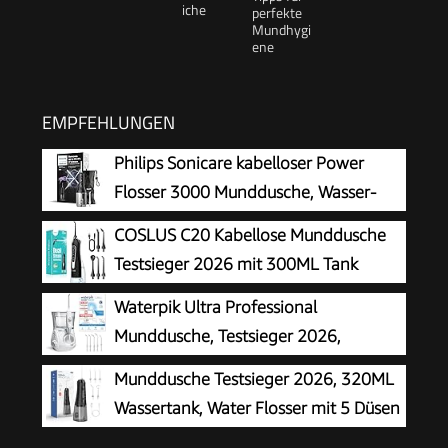
EMPFEHLUNGEN
Philips Sonicare kabelloser Power
Flosser 3000 Munddusche, Wasser-
Flosser für Zähne, Zahnfleisch und
COSLUS C20 Kabellose Munddusche
Zahnpflege, in schwarz (Modell HX3826/33)
Testsieger 2026 mit 300ML Tank
Waterpik Ultra Professional
Munddusche, Testsieger 2026,
Precision Pulse Technology, TÜV
Munddusche Testsieger 2026, 320ML
Siegel, bis zu 99,9 Prozent Plaque Entfernung,
Wassertank, Water Flosser mit 5 Düsen
6x Aufsätze, 10x individuelle Modi, integrierter
und 4 Modi, IPX7 Wasserdicht,USB-C-