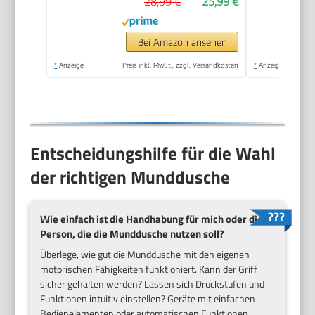
28,99 €
25,99 €
Wasserdicht,USB-C-
Ladung, Oral Irrigator
für Oral Health
Bei Amazon ansehen
Enthusiasten Tägliche
*
Anzeige
Preis inkl. MwSt., zzgl. Versandkosten
*
Anzeige
und Reisen(Schwarz)
Entscheidungshilfe für die Wahl
der richtigen Munddusche
Wie einfach ist die Handhabung für mich oder die
Person, die die Munddusche nutzen soll?
Überlege, wie gut die Munddusche mit den eigenen
motorischen Fähigkeiten funktioniert. Kann der Griff
sicher gehalten werden? Lassen sich Druckstufen und
Funktionen intuitiv einstellen? Geräte mit einfachen
Bedienelementen oder automatischen Funktionen