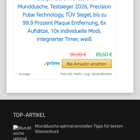
Munddusche, Testsieger 2026, Precision
Pulse Technology, TÜV Siegel, bis zu
99,9 Prozent Plaque Entfernung, 6x
Aufsätze, 10x individuelle Modi,
integrierter Timer, weiß
99,99 €
89,60 €
Bei Amazon ansehen
*
Anzeige
Preis inkl. MwSt., zzgl. Versandkosten
TOP-ARTIKEL
Munddusche optimal einstellen Tipps für besten
Wasserdruck