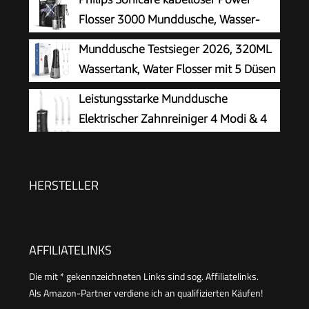
Zahnreinigung Zwischenräume, Mundpflege,
Flosser 3000 Munddusche, Wasser-
Großer Tank, IPX7 Wasserdicht, für Hause und
Flosser für Zähne, Zahnfleisch und
Munddusche Testsieger 2026, 320ML
Reisen
Zahnpflege, in schwarz (Modell HX3826/33)
Wassertank, Water Flosser mit 5 Düsen
und 4 Modi, IPX7 Wasserdicht,USB-C-
Leistungsstarke Munddusche
Ladung, Oral Irrigator für Oral Health
Elektrischer Zahnreiniger 4 Modi & 4
Enthusiasten Tägliche und Reisen(Schwarz)
Düsen Kabellose Munddusche IPX7
Wasserdicht
HERSTELLER
AFFILIATELINKS
Die mit * gekennzeichneten Links sind sog. Affiliatelinks.
Als Amazon-Partner verdiene ich an qualifizierten Käufen!