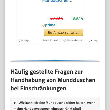
Mundduschen
Kabellos 300ml
Wassertank
27,99 €
19,97 €
Munddusche
Schnellladung für 30
Tage Akkulaufzeit
Bei Amazon ansehen
Zahnzwischenraumreiniger
*
Anzeige
Preis inkl. MwSt., zzgl. Versandkosten
*
Anzeige
Häufig gestellte Fragen zur
Handhabung von Mundduschen
bei Einschränkungen
Wie kann ich eine Munddusche sicher halten, wenn
meine Handbewegungen eingeschränkt sind?