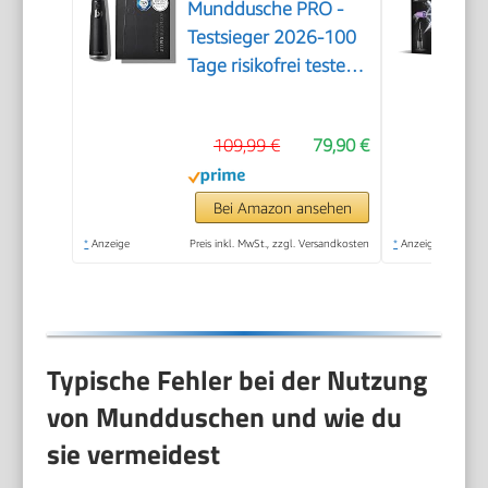
Munddusche PRO -
Testsieger 2026-100
Tage risikofrei testen -
SmoothFlow-
Technologie für
109,99 €
79,90 €
optimale Zahn- &
Zahnfleischpflege - 5
Modi - PowerAkku 30
Bei Amazon ansehen
Tagen Laufzeit
*
Anzeige
Preis inkl. MwSt., zzgl. Versandkosten
*
Anzeige
Typische Fehler bei der Nutzung
von Mundduschen und wie du
sie vermeidest