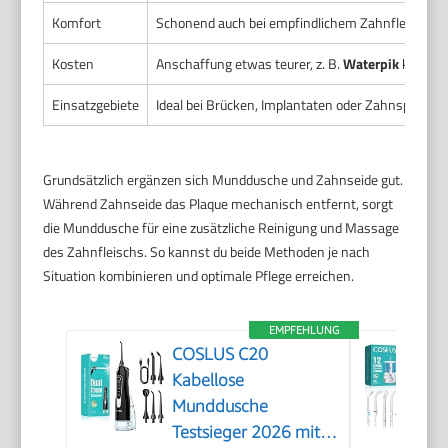
Komfort
Schonend auch bei empfindlichem Zahnfleisch. Ke
Kosten
Anschaffung etwas teurer, z. B.
Waterpik
kostet u
Einsatzgebiete
Ideal bei Brücken, Implantaten oder Zahnspangen
Grundsätzlich ergänzen sich Munddusche und Zahnseide gut.
Während Zahnseide das Plaque mechanisch entfernt, sorgt
die Munddusche für eine zusätzliche Reinigung und Massage
des Zahnfleischs. So kannst du beide Methoden je nach
Situation kombinieren und optimale Pflege erreichen.
EMPFEHLUNG
COSLUS C20
Kabellose
Munddusche
Testsieger 2026 mit