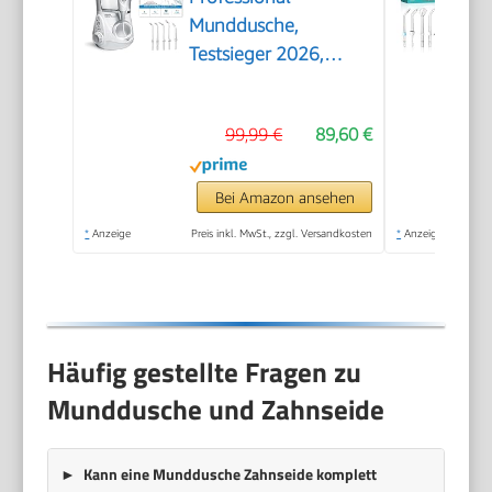
Munddusche,
Testsieger 2026,
Precision Pulse
Technology, TÜV
99,99 €
89,60 €
Siegel, bis zu 99,9
Prozent Plaque
Entfernung, 6x
Bei Amazon ansehen
Aufsätze, 10x
*
Anzeige
Preis inkl. MwSt., zzgl. Versandkosten
*
Anzeige
individuelle Modi,
integrierter Timer,
weiß
Häufig gestellte Fragen zu
Munddusche und Zahnseide
Kann eine Munddusche Zahnseide komplett