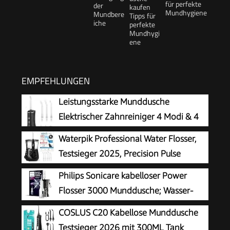
für perfekte
Mundhygiene
EMPFEHLUNGEN
Leistungsstarke Munddusche
Elektrischer Zahnreiniger 4 Modi & 4
Düsen Kabellose Munddusche IPX7
Waterpik Professional Water Flosser,
Wasserdicht
Testsieger 2025, Precision Pulse
Technology, TÜV Siegel, bis zu 99,9
Philips Sonicare kabelloser Power
Prozent Plaque Entfernung, 6x Aufsätze, 10x
Flosser 3000 Munddusche; Wasser-
individuelle Modi, integrierter Timer, Schwarz
Flosser für Zähne, Zahnfleisch und
COSLUS C20 Kabellose Munddusche
Zahnpflege, weiß (Modell HX3826/31)
Testsieger 2026 mit 300ML Tank