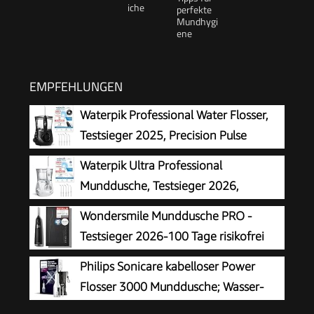
EMPFEHLUNGEN
Waterpik Professional Water Flosser,
Testsieger 2025, Precision Pulse
Technology, TÜV Siegel, bis zu 99,9
Waterpik Ultra Professional
Prozent Plaque Entfernung, 6x Aufsätze, 10x
Munddusche, Testsieger 2026,
individuelle Modi, integrierter Timer, Schwarz
Precision Pulse Technology, TÜV
Wondersmile Munddusche PRO -
Siegel, bis zu 99,9 Prozent Plaque Entfernung,
Testsieger 2026-100 Tage risikofrei
6x Aufsätze, 10x individuelle Modi, integrierter
testen -SmoothFlow-Technologie für
Philips Sonicare kabelloser Power
Timer, weiß
optimale Zahn- & Zahnfleischpflege - 5 Modi -
Flosser 3000 Munddusche; Wasser-
PowerAkku 30 Tagen Laufzeit
Flosser für Zähne, Zahnfleisch und