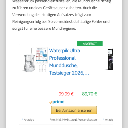
Wasserdruck passend einzustellen, die Munddusche richtig
zu führen und das Gerät sauber zu halten. Auch die
Verwendung des richtigen Aufsatzes trägt zum
Reinigungserfolg bei. So vermeidest du häufige Fehler und
sorgst für eine bessere Mundhygiene.
ANGEBOT
Waterpik Ultra
Professional
Munddusche,
Testsieger 2026,
Precision Pulse
Technology, TÜV
99,99 €
89,70 €
Siegel, bis zu 99,9
Prozent Plaque
Entfernung, 6x
Bei Amazon ansehen
Aufsätze, 10x
*
Anzeige
Preis inkl. MwSt., zzgl. Versandkosten
*
Anzeige
individuelle Modi,