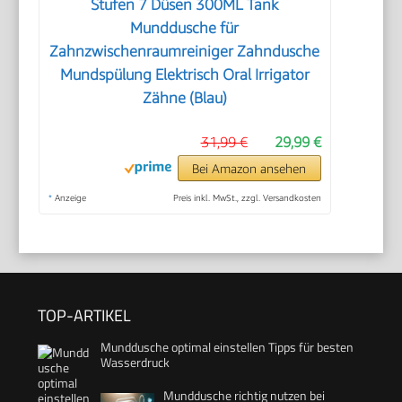
Stufen 7 Düsen 300ML Tank
Munddusche für
Zahnzwischenraumreiniger Zahndusche
Mundspülung Elektrisch Oral Irrigator
Zähne (Blau)
31,99 €
29,99 €
Bei Amazon ansehen
*
Anzeige
Preis inkl. MwSt., zzgl. Versandkosten
TOP-ARTIKEL
Munddusche optimal einstellen Tipps für besten
Wasserdruck
Munddusche richtig nutzen bei