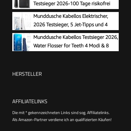
Testsieger 2026-100 Tage risikofrei
testen -SmoothFlow-Technologie für
Munddusche Kabellos Elektrischer,
optimale Zahn- & Zahnfleischpflege - 5 Modi -
2026 Testsieger, 5 Jet-Tipps und 4
PowerAkku 30 Tagen Laufzeit
Modi, Smart-Display, Zahnpflege und
Munddusche Kabellos Testsieger 2026,
Zahnreinigung Zwischenräume, Mundpflege,
Water Flosser for Teeth 4 Modi & 8
Großer Tank, IPX7 Wasserdicht, für Hause und
Stufen 7 Düsen 300ML Tank
Reisen
Munddusche für Zahnzwischenraumreiniger
Zahndusche Mundspülung Elektrisch Oral
HERSTELLER
Irrigator Zähne (Blau)
AFFILIATELINKS
Die mit * gekennzeichneten Links sind sog. Affiliatelinks.
Als Amazon-Partner verdiene ich an qualifizierten Käufen!