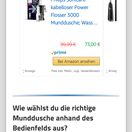
kabelloser Power
Flosser 3000
Munddusche; Wasser-
Flosser für Zähne,
Zahnfleisch und
99,99 €
73,00 €
Zahnpflege, weiß
(Modell HX3826/31)
Bei Amazon ansehen
*
Anzeige
Preis inkl. MwSt., zzgl. Versandkosten
*
Anzeige
Wie wählst du die richtige
Munddusche anhand des
Bedienfelds aus?