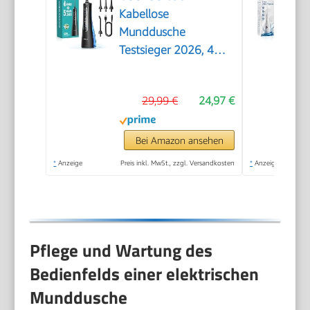
Kabellose
Munddusche
Testsieger 2026, 4
Modi mit 5
Intensitäten
29,99 €
24,97 €
Bei Amazon ansehen
*
Anzeige
Preis inkl. MwSt., zzgl. Versandkosten
*
Anzeige
Pflege und Wartung des
Bedienfelds einer elektrischen
Munddusche