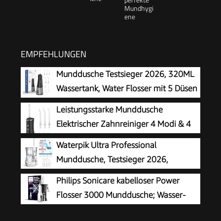
EMPFEHLUNGEN
Munddusche Testsieger 2026, 320ML
Wassertank, Water Flosser mit 5 Düsen
und 4 Modi, IPX7 Wasserdicht,USB-C-
Leistungsstarke Munddusche
Ladung, Oral Irrigator für Oral Health
Elektrischer Zahnreiniger 4 Modi & 4
Enthusiasten Tägliche und Reisen(Schwarz)
Düsen Kabellose Munddusche IPX7
Waterpik Ultra Professional
Wasserdicht
Munddusche, Testsieger 2026,
Precision Pulse Technology, TÜV
Philips Sonicare kabelloser Power
Siegel, bis zu 99,9 Prozent Plaque Entfernung,
Flosser 3000 Munddusche; Wasser-
6x Aufsätze, 10x individuelle Modi, integrierter
Flosser für Zähne, Zahnfleisch und
Timer, weiß